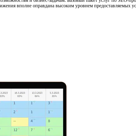
озможностям и бизнес-задачам. Базовый пакет услуг по SEO-пр
ижения вполне оправдана высоким уровнем предоставляемых ус