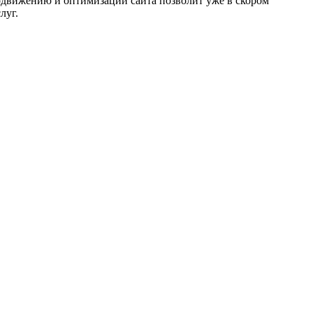
одвижению и оптимизации сайта позволит уже в скором
луг.